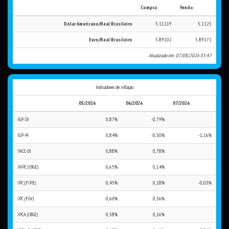
Compra
Venda
Dólar Americano/Real Brasileiro
5.11219
5.1125
Euro/Real Brasileiro
5.89102
5.89171
Atualizado em: 07/08/2026 03:47
Indicadores de inflação
05/2026
06/2026
07/2026
IGP-DI
0,87%
-0,79%
IGP-M
0,84%
-0,50%
-1,16%
INCC-DI
0,88%
0,78%
INPC (IBGE)
0,65%
0,14%
IPC (FIPE)
0,45%
0,18%
-0,03%
IPC (FGV)
0,60%
0,36%
IPCA (IBGE)
0,58%
0,16%